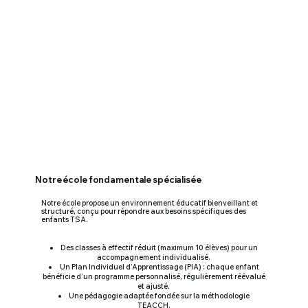
Notre école fondamentale spécialisée
Notre école propose un environnement éducatif bienveillant et
structuré, conçu pour répondre aux besoins spécifiques des
enfants TSA.
Des classes à effectif réduit (maximum 10 élèves) pour un
accompagnement individualisé.
Un Plan Individuel d’Apprentissage (PIA) : chaque enfant
bénéficie d’un programme personnalisé, régulièrement réévalué
et ajusté.
Une pédagogie adaptée fondée sur la méthodologie
TEACCH
.