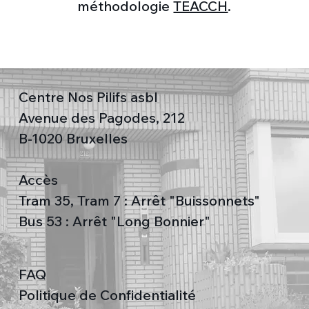
méthodologie
TEACCH
.
Centre Nos Pilifs asbl
Avenue des Pagodes, 212
B-1020 Bruxelles
Accès
Tram 35, Tram 7 : Arrêt "Buissonnets"
Bus 53 : Arrêt "Long Bonnier"
FAQ
Politique de Confidentialité